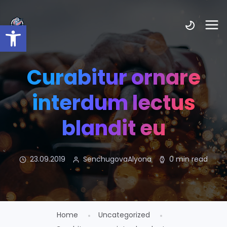
Открыть панель инструмент
Curabitur ornare
interdum lectus
blandit eu
23.09.2019
SenchugovaAlyona
0 min read
Home
Uncategorized