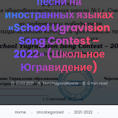
песни на
иностранных языках
«School Ugravision
Song Contest –
2022» (Школьное
Югравидение)
17.02.2021
SenchugovaAlyona
0 min read
Home
Uncategorized
2021-2022