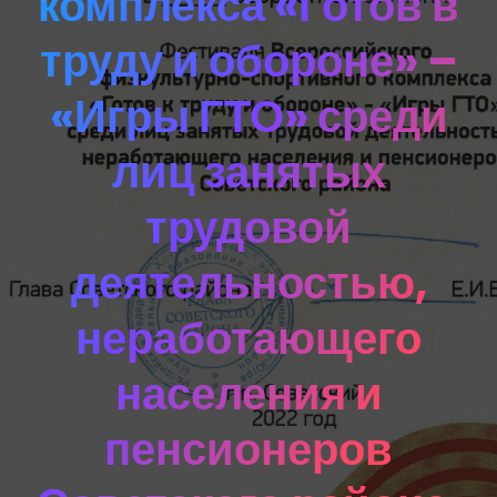
комплекса «Готов в
труду и обороне» –
«Игры ГТО» среди
лиц занятых
трудовой
деятельностью,
неработающего
населения и
пенсионеров